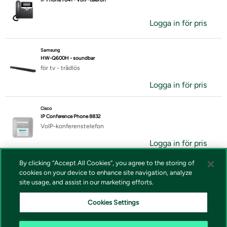
Logga in för pris
Samsung
HW-Q600H - soundbar
för tv - trådlös
Logga in för pris
Cisco
IP Conference Phone 8832
VoIP-konferenstelefon
Logga in för pris
By clicking “Accept All Cookies”, you agree to the storing of
Lenovo
cookies on your device to enhance site navigation, analyze
ThinkSmart View Plus
site usage, and assist in our marketing efforts.
paket för videokonferens
Logga in för pris
Cookies Settings