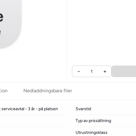
−
+
tion
Nedladdningsbara filer
serviceavtal - 3 år - på platsen
Svarstid
Typ av prissättning
Utrustningsklass