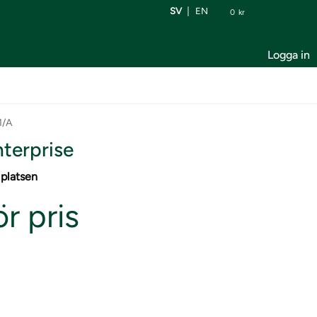
SV
EN
0
kr
Logga in
M/A
terprise
 platsen
r pris