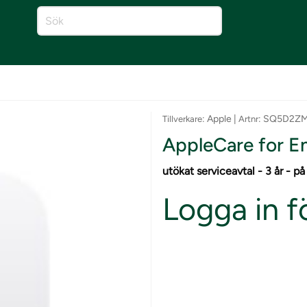
: Apple |
: SQ5D2Z
Tillverkare
Artnr
AppleCare for En
utökat serviceavtal - 3 år - på
Logga in fö