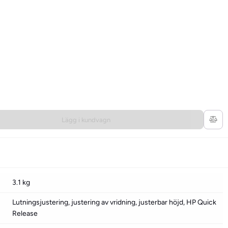
Lägg i kundvagn
3.1 kg
Lutningsjustering, justering av vridning, justerbar höjd, HP Quick
Release