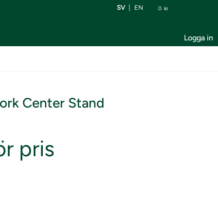
SV
EN
0
kr
Logga in
ork Center Stand
r pris