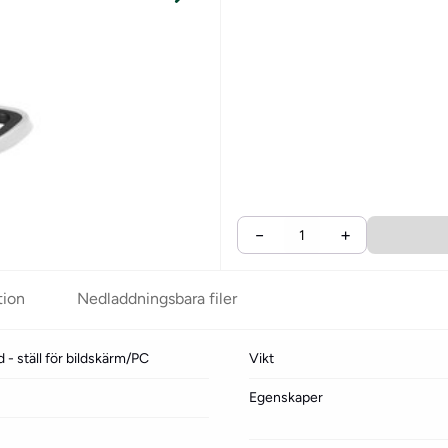
−
+
tion
Nedladdningsbara filer
- ställ för bildskärm/PC
Vikt
Egenskaper