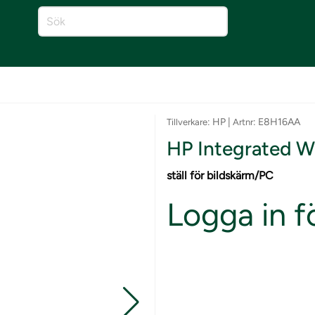
: HP |
: E8H16AA
Tillverkare
Artnr
HP Integrated W
ställ för bildskärm/PC
Logga in fö