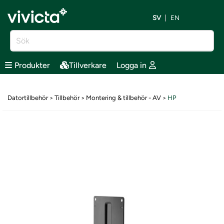
SV
EN
Produkter
Tillverkare
Logga in
Datortillbehör
Tillbehör
Montering & tillbehör - AV
HP
>
>
>