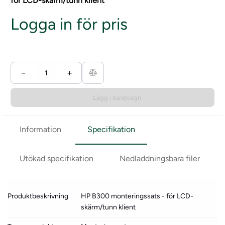
för LCD-skärm/tunn klient
Logga in för pris
−
+
Lägg i kundvagn
Information
Specifikation
Utökad specifikation
Nedladdningsbara filer
Produktbeskrivning
HP B300 monteringssats - för LCD-
skärm/tunn klient