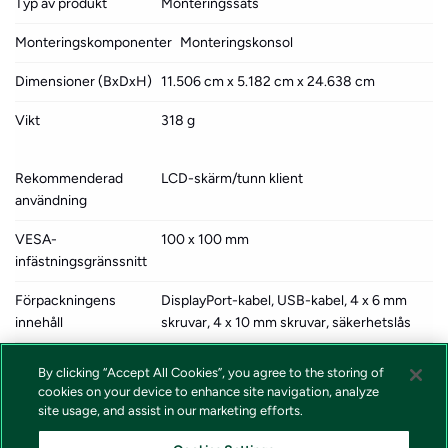
Typ av produkt
Monteringssats
Monteringskomponenter
Monteringskonsol
Dimensioner (BxDxH)
11.506 cm x 5.182 cm x 24.638 cm
Vikt
318 g
Rekommenderad
LCD-skärm/tunn klient
användning
VESA-
100 x 100 mm
infästningsgränssnitt
Förpackningens
DisplayPort-kabel, USB-kabel, 4 x 6 mm
innehåll
skruvar, 4 x 10 mm skruvar, säkerhetslås
Designat för
HP 260 G3, 260 G4, t310 G2, t430, t430
By clicking “Accept All Cookies”, you agree to the storing of
v2, t540; Elite 600 G9, 800 G9, t655;
cookies on your device to enhance site navigation, analyze
EliteDesk 705 G5; EliteDisplay E223d
site usage, and assist in our marketing efforts.
Docking Monitor, E233; Pro 260 G9, t550;