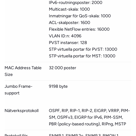
IPv6-routningsposter: 2000
Multicast-skala: 1000
Inmatningar för QoS-skala: 1000
ACL-skalposter: 1600
Flexible NetFlow entries: 16000
VLAN ID:n: 4096
PVST instanser: 128
STP virtuella portar för PVST: 13000
STP virtuella portar för MST: 13000
MAC Address Table
32 000 poster
Size
Jumbo Frame-
9198 byte
support
Nätverksprotokoll
OSPF, RIP, RIP-1, RIP-2, EIGRP, VRRP, PIM-
SM, OSPFv3, EIGRP for IPv6, PIM-SSM,
PBR (policy-based routing), RIPng, MSTP
Protokoll för
SNMP 1, SNMP 2c, SNMP 3, RMON 1,