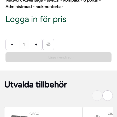
Network Advantage - switch - kompakt - 8 portar -
Administrerad - rackmonterbar
Logga in för pris
−
+
Lägg i kundvagn
Utvalda tillbehör
CISCO
CISC