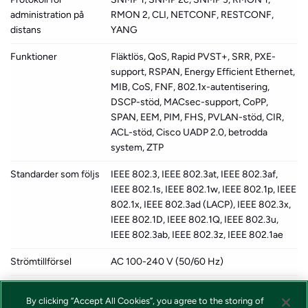
administration på
RMON 2, CLI, NETCONF, RESTCONF,
distans
YANG
Funktioner
Fläktlös, QoS, Rapid PVST+, SRR, PXE-
support, RSPAN, Energy Efficient Ethernet,
MIB, CoS, FNF, 802.1x-autentisering,
DSCP-stöd, MACsec-support, CoPP,
SPAN, EEM, PIM, FHS, PVLAN-stöd, CIR,
ACL-stöd, Cisco UADP 2.0, betrodda
system, ZTP
Standarder som följs
IEEE 802.3, IEEE 802.3at, IEEE 802.3af,
IEEE 802.1s, IEEE 802.1w, IEEE 802.1p, IEEE
802.1x, IEEE 802.3ad (LACP), IEEE 802.3x,
IEEE 802.1D, IEEE 802.1Q, IEEE 802.3u,
IEEE 802.3ab, IEEE 802.3z, IEEE 802.1ae
Strömtillförsel
AC 100-240 V (50/60 Hz)
Dimensioner (BxDxH)
26.9 cm x 24.4 cm x 4.4 cm
By clicking “Accept All Cookies”, you agree to the storing of