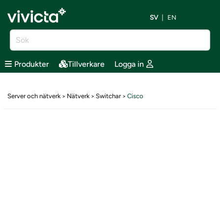
SV
EN
Produkter
Tillverkare
Logga in
Server och nätverk
Nätverk
Switchar
Cisco
>
>
>