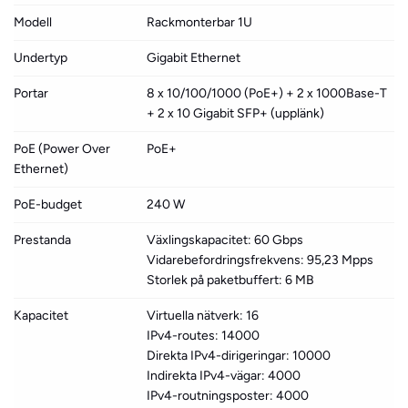
Modell
Rackmonterbar 1U
Undertyp
Gigabit Ethernet
Portar
8 x 10/100/1000 (PoE+) + 2 x 1000Base-T
+ 2 x 10 Gigabit SFP+ (upplänk)
PoE (Power Over
PoE+
Ethernet)
PoE-budget
240 W
Prestanda
Växlingskapacitet: 60 Gbps
Vidarebefordringsfrekvens: 95,23 Mpps
Storlek på paketbuffert: 6 MB
Kapacitet
Virtuella nätverk: 16
IPv4-routes: 14000
Direkta IPv4-dirigeringar: 10000
Indirekta IPv4-vägar: 4000
IPv4-routningsposter: 4000