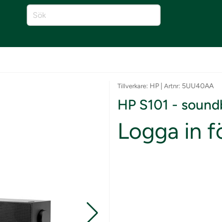
: HP |
: 5UU40AA
Tillverkare
Artnr
HP S101 - soundb
Logga in fö