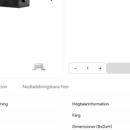
−
+
tion
Nedladdningsbara filer
kning
Högtalarinformation
Färg
Dimensioner (BxDxH)