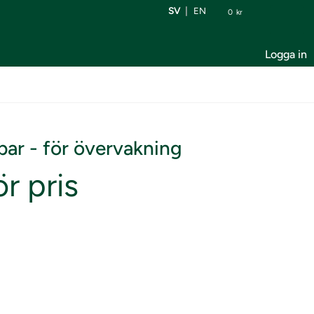
SV
EN
0
kr
Logga in
ar - för övervakning
r pris