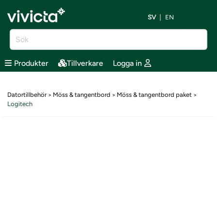
SV
EN
Produkter
Tillverkare
Logga in
Datortillbehör
Möss & tangentbord
Möss & tangentbord paket
>
>
>
Logitech