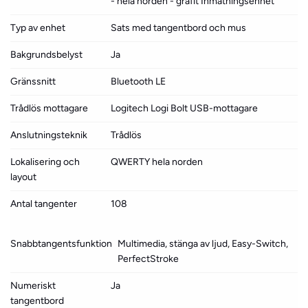
- hela norden - grafit Inmatningsenhet
Typ av enhet
Sats med tangentbord och mus
Bakgrundsbelyst
Ja
Gränssnitt
Bluetooth LE
Trådlös mottagare
Logitech Logi Bolt USB-mottagare
Anslutningsteknik
Trådlös
Lokalisering och
QWERTY hela norden
layout
Antal tangenter
108
Snabbtangentsfunktion
Multimedia, stänga av ljud, Easy-Switch,
PerfectStroke
Numeriskt
Ja
tangentbord