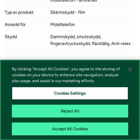
mobiltelefon - antireflex
Typ av produkt
Skärmskydd - film
Avsedd för
Mobiltelefon
Skydd
Dammskydd, smutsskydd,
fingeravtrycksskydd, fläcktålig, Anti-relex
Förpacknings innehåll
2 skärmskydd, applikator,
mikrofiberrengöringsduk,
By clicking “Accept All Cookies”, you agree to the storing of
cookies on your device to enhance site navigation, analyze
dammborttagningsmärke, spatel
site usage, and assist in our marketing efforts.
Färg
Transparent
Cookies Settings
Designat för
Galaxy S25
Reject All
Accept All Cookies