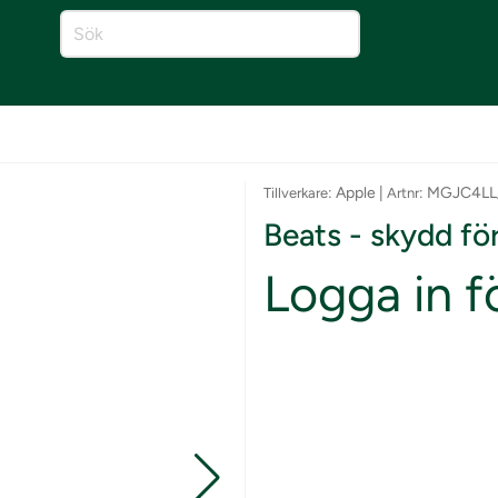
: Apple |
: MGJC4LL
Tillverkare
Artnr
Beats - skydd fö
Logga in fö