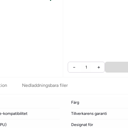
−
+
tion
Nedladdningsbara filer
Färg
-kompatibilitet
Tillverkarens garanti
TPU)
Designat för