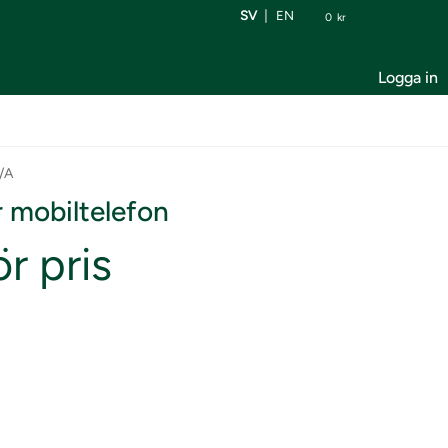
SV
EN
0
kr
Logga in
/A
r mobiltelefon
r pris