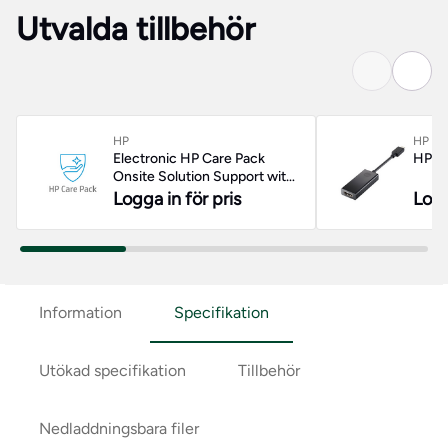
Utvalda tillbehör
HP
HP
Electronic HP Care Pack
HP vi
Onsite Solution Support with
ADP/Peripherals
Logga in för pris
Logg
Information
Specifikation
Utökad specifikation
Tillbehör
Nedladdningsbara filer