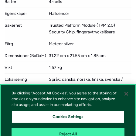
Batteri
4-cells
Egenskaper
Hallsensor
Säkerhet
Trusted Platform Module (TPM 2.0)
Security Chip, fingeravtrycksläsare
Färg
Meteor silver
Dimensioner (BxDxH)
31.22 cm x 21.55 cm x 1.85 cm
Vikt
1.57 kg
Lokalisering
Språk: danska, norska, finska, svenska /
region: Danmark, Finland, Norge, Sverige
By clicking “Accept All Cookies”, you agree to the storing of
Försäljningsprogram
HP Smart Buy
cookies on your device to enhance site navigation, analyze
från tillverkaren
site usage, and assist in our marketing efforts.
Miljöstandarder
TCO-certifierad, generation 10, för bärbara
Cookies Settings
datorer, ENERGY STAR-godkänd
Reject All