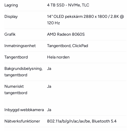
Lagring
4 TB SSD - NVMe, TLC
Display
14" OLED pekskärm 2880 x 1800 / 2.8K @
120 Hz
Grafik
AMD Radeon 8060S
Inmatningsenhet
Tangentbord, ClickPad
Tangentbord
Hela norden
Bakgrundsbelysning,
Ja
tangentbord
Numeriskt
Ja
tangentbord
Inbyggd webbkamera
Ja
Nätverksfunktioner
802.11a/b/g/n/ac/ax/be, Bluetooth 5.4