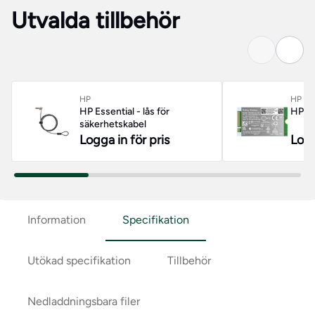
Utvalda tillbehör
HP
HP
HP Essential - lås för
HP - 
säkerhetskabel
Logga in för pris
Logg
Information
Specifikation
Utökad specifikation
Tillbehör
Nedladdningsbara filer