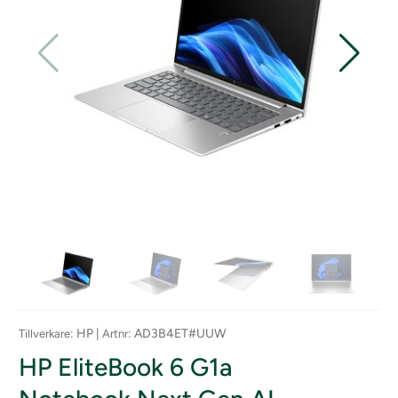
: HP |
: AD3B4ET#UUW
Tillverkare
Artnr
HP EliteBook 6 G1a