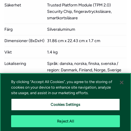
Säkerhet
Trusted Platform Module (TPM 2.0)
Security Chip, fingeravtrycksläsare,
smartkortsläsare
Färg
Silveraluminum
Dimensioner (BxDxH)
31.86 cm x 22.43 cm x 1.7 cm
Vikt
1.4 kg
Lokalisering
Språk: danska, norska, finska, svenska /
region: Danmark, Finland, Norge, Sverige
Försäljningsprogram
HP Smart Buy
By clicking “Accept All Cookies”, you agree to the storing of
cookies on your device to enhance site navigation, analyze
från tillverkaren
site usage, and assist in our marketing efforts.
Miljöstandarder
ENERGY STAR-godkänd
Cookies Settings
Koldioxidavtryck
160 kg koldioxidutsläpp
Reject All