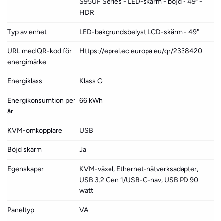
S95UF Series - LED-skärm - böjd - 49" -
HDR
Typ av enhet
LED-bakgrundsbelyst LCD-skärm - 49"
URL med QR-kod för
Https://eprel.ec.europa.eu/qr/2338420
energimärke
Energiklass
Klass G
Energikonsumtion per
66 kWh
år
KVM-omkopplare
USB
Böjd skärm
Ja
Egenskaper
KVM-växel, Ethernet-nätverksadapter,
USB 3.2 Gen 1/USB-C-nav, USB PD 90
watt
Paneltyp
VA