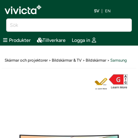
SV
EN
Produkter
Tillverkare
Logga in
Skärmar och projektorer
Bildskärmar & TV
Bildskärmar
Samsung
>
>
>