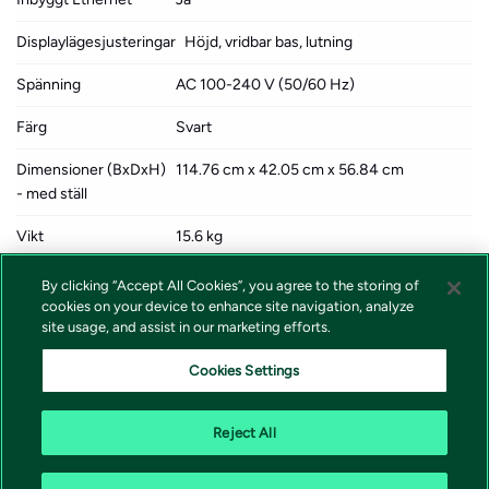
Displaylägesjusteringar
Höjd, vridbar bas, lutning
Spänning
AC 100-240 V (50/60 Hz)
Färg
Svart
Dimensioner (BxDxH)
114.76 cm x 42.05 cm x 56.84 cm
- med ställ
Vikt
15.6 kg
Miljöstandarder
TCO-certifierad, generation 10, för
By clicking “Accept All Cookies”, you agree to the storing of
displayer, ENERGY STAR-godkänd EPEAT
cookies on your device to enhance site navigation, analyze
Gold
site usage, and assist in our marketing efforts.
Standarder som följs
TUV Rheinland Intelligent Eye Care
Cookies Settings
Certification
Reject All