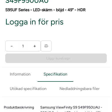
S49F950UAU
S95UF Series - LED-skärm - böjd - 49" - HDR
Logga in för pris
−
+
Lägg i kundvagn
Information
Specifikation
Utökad specifikation
Nedladdningsbara filer
Produktbeskrivning
Samsung ViewFinity S9 S49F950UAU -