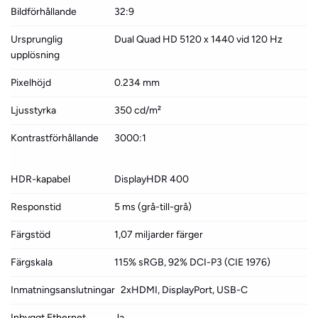
Bildförhållande
32:9
Ursprunglig
Dual Quad HD 5120 x 1440 vid 120 Hz
upplösning
Pixelhöjd
0.234 mm
Ljusstyrka
350 cd/m²
Kontrastförhållande
3000:1
HDR-kapabel
DisplayHDR 400
Responstid
5 ms (grå-till-grå)
Färgstöd
1,07 miljarder färger
Färgskala
115% sRGB, 92% DCI-P3 (CIE 1976)
Inmatningsanslutningar
2xHDMI, DisplayPort, USB-C
Inbyggt Ethernet
Ja