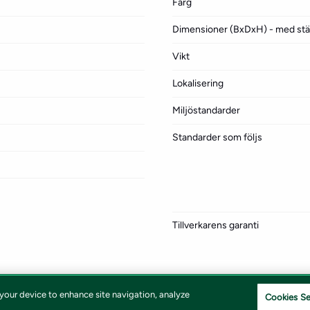
Färg
Dimensioner (BxDxH) - med stäl
Vikt
Lokalisering
Miljöstandarder
Standarder som följs
Tillverkarens garanti
 your device to enhance site navigation, analyze
Cookies Se
Vivicta | 171 79 Solna |
shop@vivicta.com