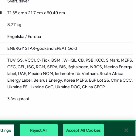
Svart, silver
l
71.35 cm x 21.7 cm x 60.49 cm
8.77 kg
Engelska / Europa
ENERGY STAR-godkänd EPEAT Gold
TUV GS, VCCI, C-Tick, BSMI, WHQL, CB, PSB, KCC, S Mark, MEPS,
CEC, CEL, ISC, RCM, SEPA, BIS, låghalogen, NRCS, Mexico Energy
label, UAE, Mexico NOM, ledamöter för Vietnam, South Africa
Energy Label, Belarus Energy, Korea MEPS, EuP Lot 26, China CCC,
Ukraine EE, Ukraine CoC, Ukraine DOC, China CECP
3 års garanti
ttings
Reject All
Accept All Cookies