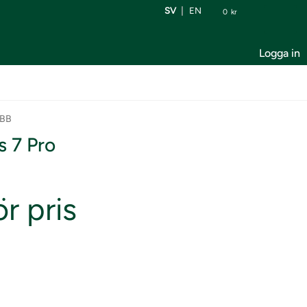
SV
EN
0
kr
Logga in
ABB
s 7 Pro
r pris