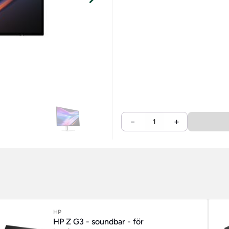
−
+
HP
HP Z G3 - soundbar - för