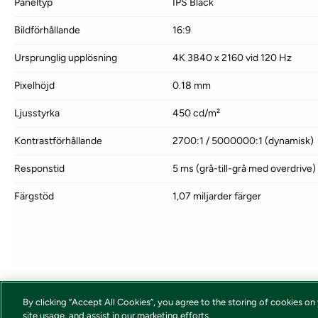
Paneltyp
IPS Black
Bildförhållande
16:9
Ursprunglig upplösning
4K 3840 x 2160 vid 120 Hz
Pixelhöjd
0.18 mm
Ljusstyrka
450 cd/m²
Kontrastförhållande
2700:1 / 5000000:1 (dynamisk)
Responstid
5 ms (grå-till-grå med overdrive)
Färgstöd
1,07 miljarder färger
By clicking “Accept All Cookies”, you agree to the storing of cookies on
site usage, and assist in our marketing efforts.