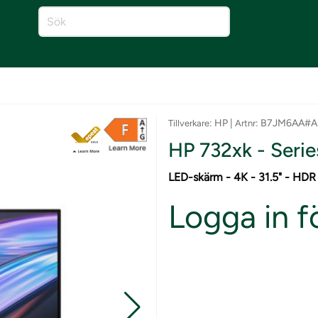
: HP |
: B7JM6AA#
Tillverkare
Artnr
HP 732xk - Serie
LED-skärm - 4K - 31.5" - HDR
Logga in fö