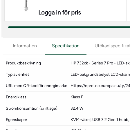
Logga in för pris
Information
Specifikation
Utökad specifika
Produktbeskrivning
HP 732xk - Series 7 Pro - LED-sk
Typ av enhet
LED-bakgrundsbelyst LCD-skärm 
URL med QR-kod för energimärke
Https://eprel.ec.europa.eu/qr/
Energiklass
Klass F
Strömkonsumtion (driftläge)
32.4 W
Egenskaper
KVM-växel, USB 3.2 Gen 1 hubb,