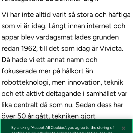
Vi har inte alltid varit så stora och häftiga
som vi är idag. Långt innan internet och
appar blev vardagsmat lades grunden
redan 1962, till det som idag är Vivicta.
Då hade vi ett annat namn och
fokuserade mer på hålkort än
robotteknologi, men innovation, teknik
och ett aktivt deltagande i samhället var
lika centralt då som nu. Sedan dess har
över 50 år gått, tekniken gjort
fantastiska framsteg och runt 70 IT-
By clicking “Accept All Cookies”, you agree to the storing of